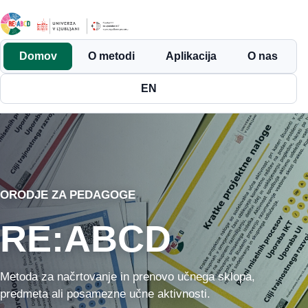
Domov
O metodi
Aplikacija
O nas
EN
ORODJE ZA PEDAGOGE
RE:ABCD
Metoda za načrtovanje in prenovo učnega sklopa,
predmeta ali posamezne učne aktivnosti.